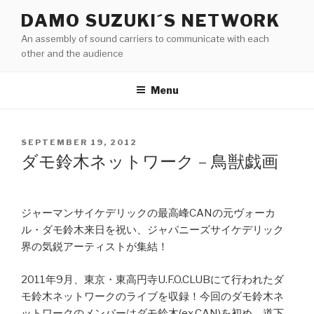
Skip
DAMO SUZUKI´S NETWORK
to
An assembly of sound carriers to communicate with each
content
other and the audience
Menu
POSTED
SEPTEMBER 19, 2012
ON
ダモ鈴木ネットワーク – 鳥獣戯画
ジャーマンサイケデリックの最高峰CANの元ヴォーカ
ル・ダモ鈴木来日を祝い、ジャパニーズサイケデリック
界の気鋭アーティストが集結！
2011年9月、東京・東高円寺U.F.O.CLUBにて行われたダ
モ鈴木ネットワークのライブを収録！今回のダモ鈴木ネ
ットワークのメンバーはダモ鈴木(ex.CAN)を初め、道下